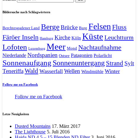
Bildersuche nach Schlagwörtern
Felsen
Berge
Fluss
Brücke
Berchtesgadener Land
Burg
Küste
Färöer Inseln
Leuchtturm
Kirche
Köln
Hamburg
Meer
Lofoten
Nachtaufnahme
Mond
Luxemburg
Nordspanien
Niederlande
Patagonien
Polarlicht
Ostsee
Sonnenaufgang
Sonnenuntergang
Strand
Sylt
Wald
Teneriffa
Wellen
Wasserfall
Winter
Windmühle
Follow me on Facebook
Follow me on Facebook
Letze Neuigkeiten
Dusted Mountains
17. März 2017
The Lighthouse
5. Juli 2016
Haida ND 4.5 – 15 Blenden ND Filter
3. Juni 2016