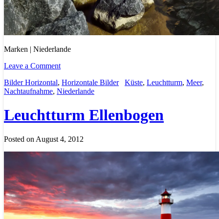
Marken | Niederlande
Leave a Comment
Bilder Horizontal
,
Horizontale Bilder
Küste
,
Leuchtturm
,
Meer
,
Nachtaufnahme
,
Niederlande
Leuchtturm Ellenbogen
Posted on August 4, 2012