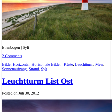
Ellenbogen | Sylt
2 Comments
Bilder Horizontal
,
Horizontale Bilder
Küste
,
Leuchtturm
,
Meer
,
Sonnenaufgang
,
Strand
,
Sylt
Leuchtturm List Ost
Posted on Juli 30, 2012