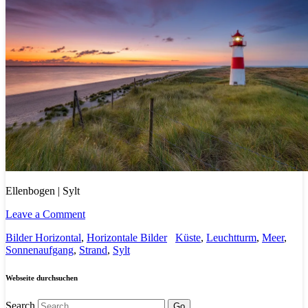
Ellenbogen | Sylt
Leave a Comment
Bilder Horizontal
,
Horizontale Bilder
Küste
,
Leuchtturm
,
Meer
,
Sonnenaufgang
,
Strand
,
Sylt
Webseite durchsuchen
Search