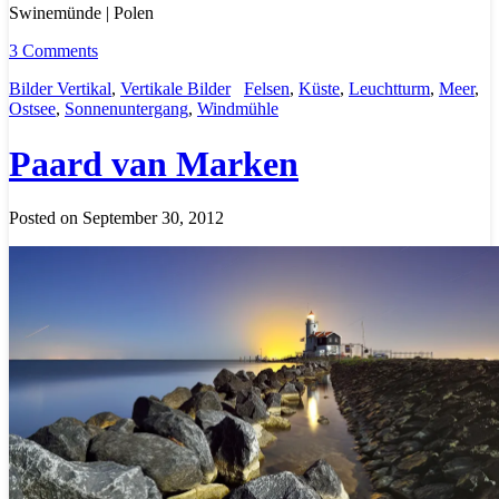
Swinemünde | Polen
3 Comments
Bilder Vertikal
,
Vertikale Bilder
Felsen
,
Küste
,
Leuchtturm
,
Meer
,
Ostsee
,
Sonnenuntergang
,
Windmühle
Paard van Marken
Posted on September 30, 2012