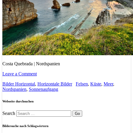
Costa Quebrada | Nordspanien
Leave a Comment
Bilder Horizontal
,
Horizontale Bilder
Felsen
,
Küste
,
Meer
,
Nordspanien
,
Sonnenaufgang
Webseite durchsuchen
Search
Bildersuche nach Schlagwörtern