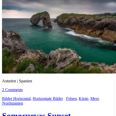
Asturien | Spanien
2 Comments
Bilder Horizontal
,
Horizontale Bilder
Felsen
,
Küste
,
Meer
,
Nordspanien
Somocuevas Sunset