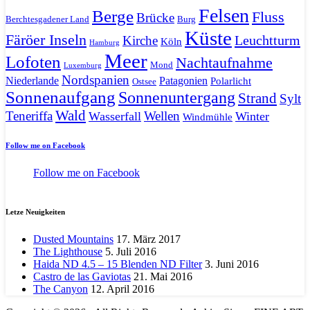
Felsen
Berge
Fluss
Brücke
Berchtesgadener Land
Burg
Küste
Färöer Inseln
Leuchtturm
Kirche
Köln
Hamburg
Meer
Lofoten
Nachtaufnahme
Mond
Luxemburg
Nordspanien
Niederlande
Patagonien
Polarlicht
Ostsee
Sonnenaufgang
Sonnenuntergang
Strand
Sylt
Wald
Teneriffa
Wellen
Wasserfall
Winter
Windmühle
Follow me on Facebook
Follow me on Facebook
Letze Neuigkeiten
Dusted Mountains
17. März 2017
The Lighthouse
5. Juli 2016
Haida ND 4.5 – 15 Blenden ND Filter
3. Juni 2016
Castro de las Gaviotas
21. Mai 2016
The Canyon
12. April 2016