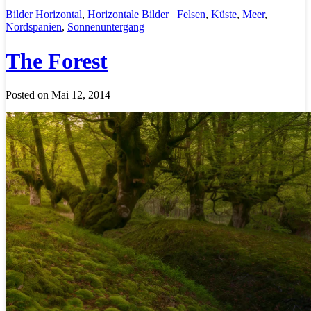
Bilder Horizontal
,
Horizontale Bilder
Felsen
,
Küste
,
Meer
,
Nordspanien
,
Sonnenuntergang
The Forest
Posted on Mai 12, 2014