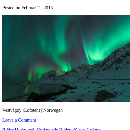
Posted on Februar 11, 2013
Vestvågøy (Lofoten) | Norwegen
Leave a Comment
Bilder Horizontal
,
Horizontale Bilder
Küste
,
Lofoten
,