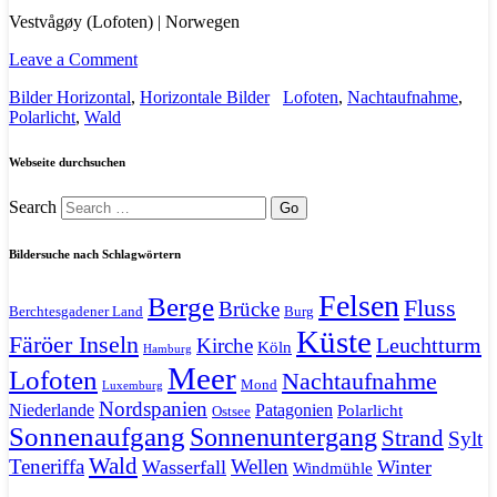
Vestvågøy (Lofoten) | Norwegen
Leave a Comment
Bilder Horizontal
,
Horizontale Bilder
Lofoten
,
Nachtaufnahme
,
Polarlicht
,
Wald
Webseite durchsuchen
Search
Bildersuche nach Schlagwörtern
Felsen
Berge
Fluss
Brücke
Berchtesgadener Land
Burg
Küste
Färöer Inseln
Leuchtturm
Kirche
Köln
Hamburg
Meer
Lofoten
Nachtaufnahme
Mond
Luxemburg
Nordspanien
Niederlande
Patagonien
Polarlicht
Ostsee
Sonnenaufgang
Sonnenuntergang
Strand
Sylt
Wald
Teneriffa
Wellen
Wasserfall
Winter
Windmühle