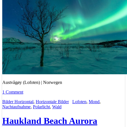
Austvågøy (Lofoten) | Norwegen
1 Comment
Bilder Horizontal
,
Horizontale Bilder
Lofoten
,
Mond
,
Nachtaufnahme
,
Polarlicht
,
Wald
Haukland Beach Aurora