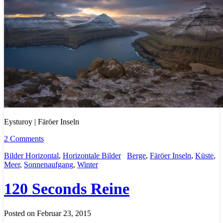
Eysturoy | Färöer Inseln
2 Comments
Bilder Horizontal
,
Horizontale Bilder
Berge
,
Färöer Inseln
,
Küste
,
Meer
,
Sonnenaufgang
,
Winter
120 Seconds Reine
Posted on Februar 23, 2015