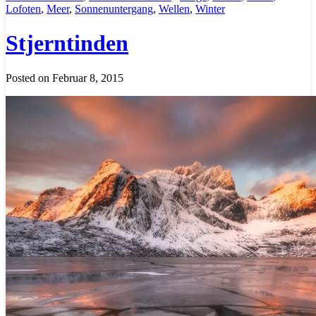
Lofoten
,
Meer
,
Sonnenuntergang
,
Wellen
,
Winter
Stjerntinden
Posted on Februar 8, 2015