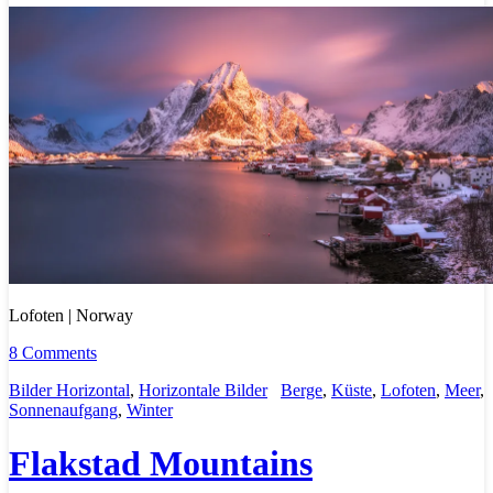
Lofoten | Norway
8 Comments
Bilder Horizontal
,
Horizontale Bilder
Berge
,
Küste
,
Lofoten
,
Meer
,
Sonnenaufgang
,
Winter
Flakstad Mountains