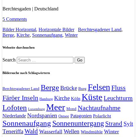
Berchtesgaden | Deutschland
5 Comments
Bilder Horizontal
,
Horizontale Bilder
Berchtesgadener Land
,
Berge
,
Kirche
,
Sonnenaufgang
,
Winter
Webseite durchsuchen
Search
Bildersuche nach Schlagwörtern
Felsen
Berge
Fluss
Brücke
Berchtesgadener Land
Burg
Küste
Färöer Inseln
Leuchtturm
Kirche
Köln
Hamburg
Meer
Lofoten
Nachtaufnahme
Mond
Luxemburg
Nordspanien
Niederlande
Patagonien
Polarlicht
Ostsee
Sonnenaufgang
Sonnenuntergang
Strand
Sylt
Wald
Teneriffa
Wellen
Wasserfall
Winter
Windmühle