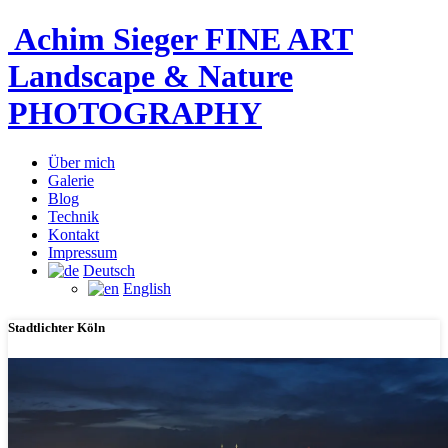
Achim Sieger FINE ART
Landscape & Nature
PHOTOGRAPHY
Über mich
Galerie
Blog
Technik
Kontakt
Impressum
Deutsch
English
Stadtlichter Köln