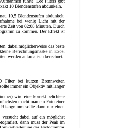
 Aufnahmen führte. Lee Filters gibt
m exakt 10 Blendenstufen abdunkeln.
nau 10,5 Blendenstufen abdunkelt.
Aufnahme bei wenig Licht mit der
ngerte Zeit von 02:08 Minuten. Durch
stogramm zu kommen. Der Effekt ist
ten, dabei möglicherweise das beste
e kleine Berechnungsmaske in Excel
eiten werden automatisch berechnet.
D Filter bei kurzen Brennweiten
sollte immer ein Objektiv mit langer
mmer) wird eine korrekt belichtete
infachsten macht man ein Foto einer
s Histogramm sollte dann nur einen
versucht dabei auf ein möglichst
ografiert, dann muss der Peak im
e Tonwertverteilung des Histogramms