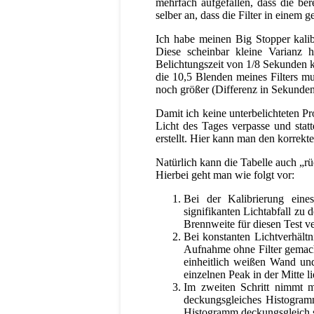
mehrfach aufgefallen, dass die ber
selber an, dass die Filter in einem
Ich habe meinen Big Stopper kali
Diese scheinbar kleine Varianz 
Belichtungszeit von 1/8 Sekunden ko
die 10,5 Blenden meines Filters m
noch größer (Differenz in Sekunden)
Damit ich keine unterbelichteten P
Licht des Tages verpasse und stat
erstellt. Hier kann man den korrekt
Natürlich kann die Tabelle auch „rü
Hierbei geht man wie folgt vor:
Bei der Kalibrierung eine
signifikanten Lichtabfall zu 
Brennweite für diesen Test 
Bei konstanten Lichtverhält
Aufnahme ohne Filter gemacht
einheitlich weißen Wand und
einzelnen Peak in der Mitte li
Im zweiten Schritt nimmt m
deckungsgleiches Histogra
Histogramm deckungsgleich se