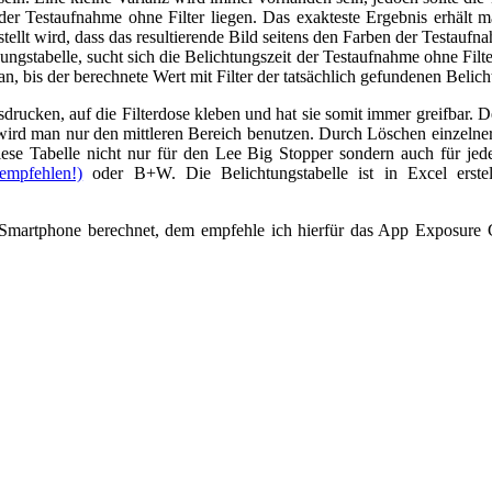
 der Testaufnahme ohne Filter liegen. Das exakteste Ergebnis erhält 
tellt wird, dass das resultierende Bild seitens den Farben der Testaufna
ngstabelle, sucht sich die Belichtungszeit der Testaufnahme ohne Filt
n, bis der berechnete Wert mit Filter der tatsächlich gefundenen Belicht
drucken, auf die Filterdose kleben und hat sie somit immer greifbar. D
 wird man nur den mittleren Bereich benutzen. Durch Löschen einzelner
diese Tabelle nicht nur für den Lee Big Stopper sondern auch für je
empfehlen!)
oder B+W. Die Belichtungstabelle ist in Excel erstel
m Smartphone berechnet, dem empfehle ich hierfür das App Exposure