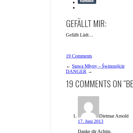
GEFÄLLT MIR:
Gefällt
Lädt…
19 Comments
←
Stawa Młyny – Świnoujście
DANGER
→
19 COMMENTS ON “
B
Dietmar Arnold
17. Juni 2013
Danke dir Achim,