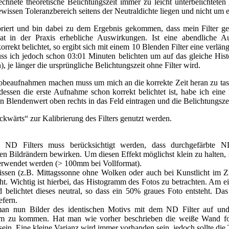
echnete theoretische Belichtungszeit immer zu leicht unterbelichteten
 gewissen Toleranzbereich seitens der Neutraldichte liegen und nicht u
briert und bin dabei zu dem Ergebnis gekommen, dass mein Filter ge
hat in der Praxis erhebliche Auswirkungen. Ist eine abendliche 
rrekt belichtet, so ergibt sich mit einem 10 Blenden Filter eine verlä
uss ich jedoch schon 03:01 Minuten belichten um auf das gleiche Hi
, je länger die ursprüngliche Belichtungszeit ohne Filter wird.
robeaufnahmen machen muss um mich an die korrekte Zeit heran zu tas
tdessen die erste Aufnahme schon korrekt belichtet ist, habe ich ein
en Blendenwert oben rechts in das Feld eintragen und die Belichtungsz
ckwärts“ zur Kalibrierung des Filters genutzt werden.
s ND Filters muss berücksichtigt werden, dass durchgefärbte N
den Bildrändern bewirken. Um diesen Effekt möglichst klein zu halten, 
verwendet werden (> 100mm bei Vollformat).
nissen (z.B. Mittagssonne ohne Wolken oder auch bei Kunstlicht im Zi
. Wichtig ist hierbei, das Histogramm des Fotos zu betrachten. Am e
 belichtet dieses neutral, so dass ein 50% graues Foto entsteht. Da
efern.
an nun Bilder des identischen Motivs mit dem ND Filter auf und 
mm zu kommen. Hat man wie vorher beschrieben die weiße Wand fot
in. Eine kleine Varianz wird immer vorhanden sein, jedoch sollte di