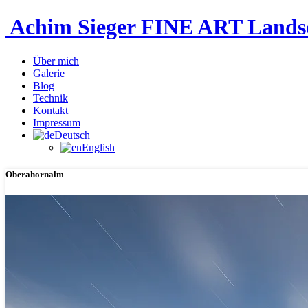
Achim Sieger FINE ART Lan
Über mich
Galerie
Blog
Technik
Kontakt
Impressum
Deutsch
English
Oberahornalm